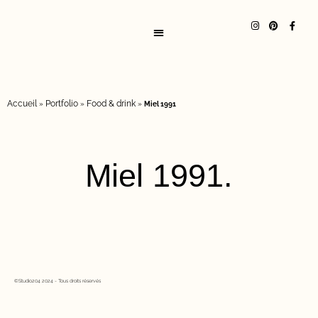
Accueil
Portfolio
Food & drink
»
»
»
Miel 1991
Miel 1991.
©Studio204 2024 - Tous droits réservés